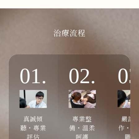
治療流程
01.
02.
03
真誠傾
專業整
嚴謹
聽・專業
備・溫柔
作・細
評估
呵護
雕琢