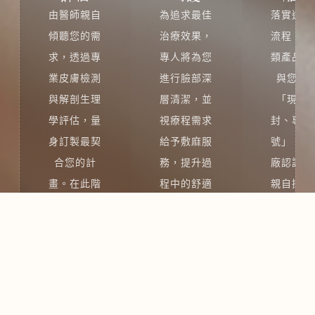
由醫師親自
為追求最佳
落實透明
傾聽您的需
治療效果，
流程，針
求，透過專
專人將為您
類產品堅
業皮膚檢測
進行臉部深
與您當
與解剖生理
層清潔，並
「現場
學評估，量
視療程需求
封、專屬
身訂製最契
給予敷麻服
號」。由
合您的計
務，提升過
廠認證醫
畫。在此階
程中的舒適
親自操作
段，我們將
度。在準備
精準掌握
詳盡說明
期間，我們
電參數與
「療程同意
同步落實儀
層注射
書」
內容，
器與藥劑的
術，將醫
包含原理、
整備，讓您
的嚴謹轉
效果與風
在放鬆的心
為指尖的