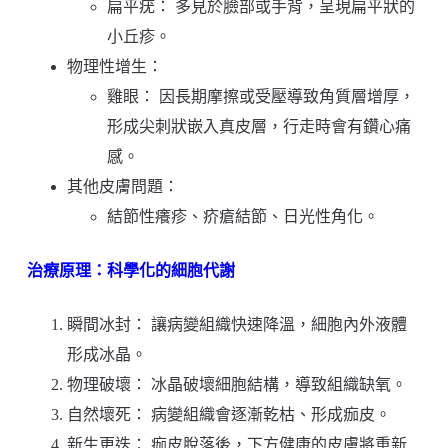
扁平疣： 多見於臉部或手背，呈現扁平狀的
小丘疹。
物理性增生：
雞眼： 因長期摩擦或受壓導致角質層增厚，
形成尖刺狀嵌入真皮層，行走時會有鑽心痛
感。
其他皮膚問題：
結節性癢疹、疥瘡結節、日光性角化。
治療原理：科學化的細胞代謝
瞬間冰封： 讓病變組織快速降溫，細胞內外液體
形成冰晶。
物理破壞： 冰晶破壞細胞結構，導致組織缺氧。
自然壞死： 病變組織會逐漸乾枯、形成痂皮。
新生更迭： 痂皮脫落後，下方健康的皮膚將重新