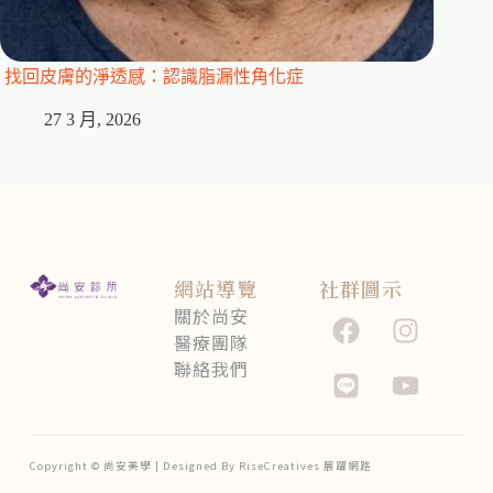
找回皮膚的淨透感：認識脂漏性角化症
精準戰
27 3 月, 2026
2
網站導覽
社群圖示
關於尚安
醫療團隊
聯絡我們
Copyright © 尚安美學 | Designed By RiseCreatives 展躍網路