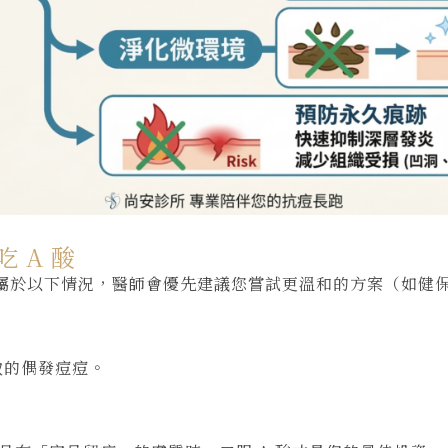
 A 酸
屬於以下情況，醫師會優先建議您嘗試更溫和的方案（如健
致的偶發痘痘。
。