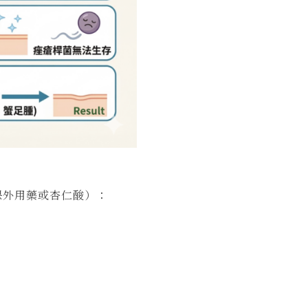
保外用藥或杏仁酸）：