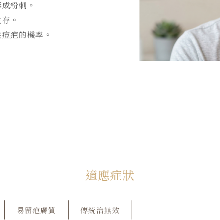
形成粉刺。
生存。
性痘疤的機率。
適應症狀
易留疤膚質
傳統治無效