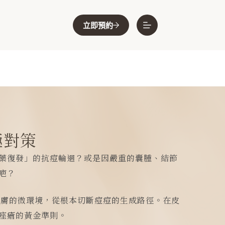
立即預約
極對策
藥復發」的抗痘輪迴？或是因嚴重的囊腫、結節
疤？
膚的微環境，從根本切斷痘痘的生成路徑。在皮
痤瘡的黃金準則。