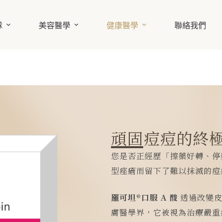
隊
美容醫學
健康醫學
聯絡我們
頑固痘痘的終
您是否正經歷「擦藥好轉、停
型痤瘡而留下了難以抹滅的痘
羅可坦®口服 A 酸
透過改變皮
膚醫學界，它被視為治療嚴重