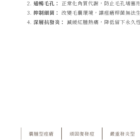
通暢毛孔：
正常化角質代謝，防止毛孔堵塞
抑制細菌：
改變毛囊環境，讓痤瘡桿菌無法
深層抗發炎：
減緩紅腫熱痛，降低留下永久
囊腫型痤瘡
頑固復發痘
嚴重發炎型