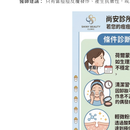
醫師建議：
只有當痘痘反覆發作、產生抗藥性，或