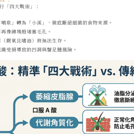
執行「四大戰術」：
「噴泉」轉為「小溪」，徹底斷絕細菌的食物來源。
不再像磚塊般堵塞毛孔。
菌（厭氧且嗜油）將無法生存。
組織受損導致的凹洞與蟹足腫風險。