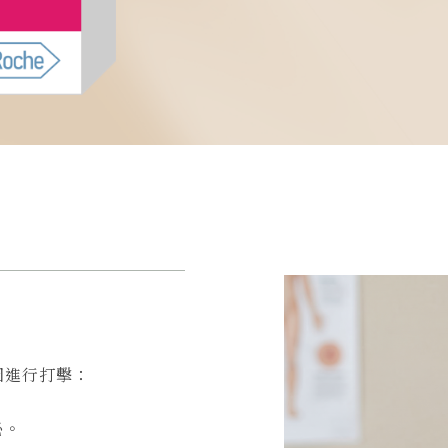
因進行打擊：
泌。