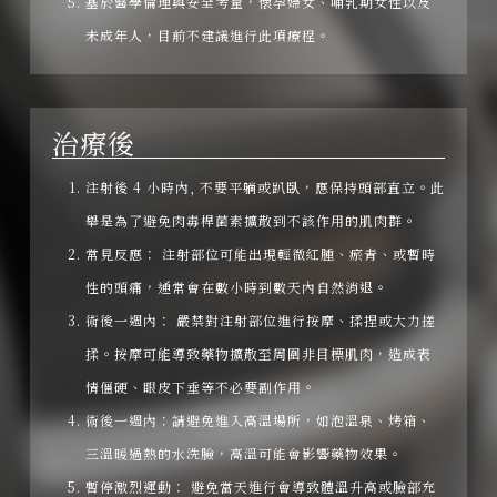
基於醫學倫理與安全考量，懷孕婦女、哺乳期女性以及
未成年人，目前不建議進行此項療程。
治療後
注射後 4 小時內, 不要平躺或趴臥，應保持頭部直立。此
舉是為了避免肉毒桿菌素擴散到不該作用的肌肉群。
常見反應： 注射部位可能出現輕微紅腫、瘀青、或暫時
性的頭痛，通常會在數小時到數天內自然消退。
術後一週內： 嚴禁對注射部位進行按摩、揉捏或大力搓
揉。按摩可能導致藥物擴散至周圍非目標肌肉，造成表
情僵硬、眼皮下垂等不必要副作用。
術後一週內：請避免進入高溫場所，如泡溫泉、烤箱、
三溫暖過熱的水洗臉，高溫可能會影響藥物效果。
暫停激烈運動： 避免當天進行會導致體溫升高或臉部充