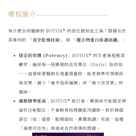
療程簡介
為什麼全球醫師對 BOTOX® 的信任感如此之高？關鍵在於
其專利的
「真空乾燥技術」
與
「複合物蛋白保護結構」
：
穩定的效價 (Potency)
：BOTOX® 的生產過程極其
嚴苛，確保每一瓶藥劑的活性單位（Units）始終如
一。這意味著醫師在規畫劑量時，能更精準地預測術
後效果，減少「過多造成僵硬」或「過少沒效果」的
風險。
擴散精準度高
：BOTOX® 施打後，藥劑成分能穩定停
留於注射點位，不會輕易向周圍肌肉擴散。對於精細
部位（如：提眉、眼周細紋、鼻翼微調）來說，這種
「高度可控性」是達成自然表情的關鍵。