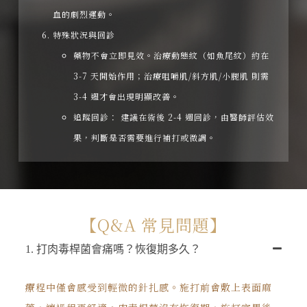
血的劇烈運動。
特殊狀況與回診
藥物不會立即見效。治療動態紋（如魚尾紋）約在
3-7 天開始作用；治療咀嚼肌/斜方肌/小腿肌 則需
3-4 週才會出現明顯改善。
追蹤回診： 建議在術後 2-4 週回診，由醫師評估效
果，判斷是否需要進行補打或微調。
【Q&A 常見問題】
1. 打肉毒桿菌會痛嗎？恢復期多久？
療程中僅會感受到輕微的針扎感。施打前會敷上表面麻