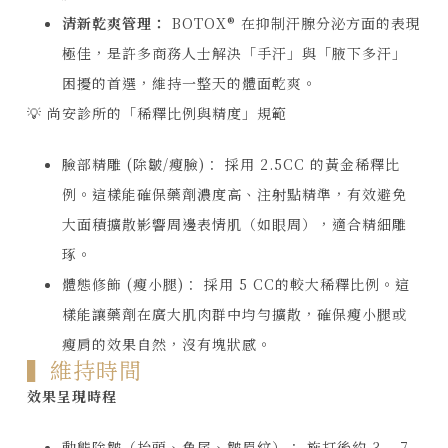
清新乾爽管理：
BOTOX® 在抑制汗腺分泌方面的表現
極佳，是許多商務人士解決「手汗」與「腋下多汗」
困擾的首選，維持一整天的體面乾爽。
💡 尚安診所的「稀釋比例與精度」規範
臉部精雕 (除皺/瘦臉)： 採用 2.5CC 的黃金稀釋比
例。這樣能確保藥劑濃度高、注射點精準，有效避免
大面積擴散影響周邊表情肌（如眼周），適合精細雕
琢。
體態修飾 (瘦小腿)： 採用 5 CC的較大稀釋比例。這
樣能讓藥劑在廣大肌肉群中均勻擴散，確保瘦小腿或
瘦肩的效果自然，沒有塊狀感。
▍維持時間
效果呈現時程
動態除皺（抬頭、魚尾、皺眉紋）：
施打後約
3 – 7