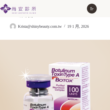
BOTOX® 經典肉毒
Krista@shinybeauty.com.tw
19 1 月, 2026