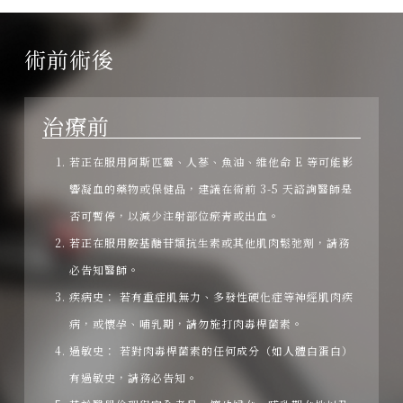
術前術後
治療前
若正在服用阿斯匹靈、人蔘、魚油、維他命 E 等可能影
響凝血的藥物或保健品，建議在術前 3-5 天諮詢醫師是
否可暫停，以減少注射部位瘀青或出血。
若正在服用胺基醣苷類抗生素或其他肌肉鬆弛劑，請務
必告知醫師。
疾病史： 若有重症肌無力、多發性硬化症等神經肌肉疾
病，或懷孕、哺乳期，請勿施打肉毒桿菌素。
過敏史： 若對肉毒桿菌素的任何成分（如人體白蛋白）
有過敏史，請務必告知。