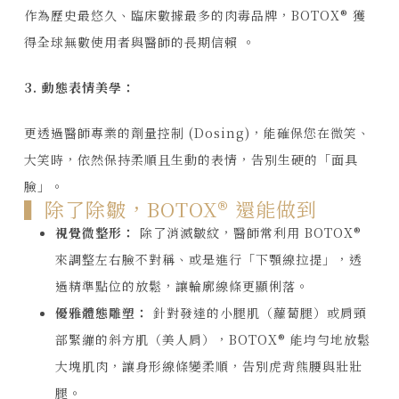
作為歷史最悠久、臨床數據最多的肉毒品牌，BOTOX® 獲
得全球無數使用者與醫師的長期信賴
。
3. 動態表情美學：
更透過醫師專業的劑量控制 (Dosing)，能確保您在微笑、
大笑時，依然保持柔順且生動的表情，告別生硬的「面具
臉」。
▍除了除皺，BOTOX® 還能做到
視覺微整形：
除了消滅皺紋，醫師常利用 BOTOX®
來調整左右臉不對稱、或是進行「下顎線拉提」，透
過精準點位的放鬆，讓輪廓線條更顯俐落。
優雅體態雕塑：
針對發達的小腿肌（蘿蔔腿）或肩頸
部緊繃的斜方肌（美人肩），BOTOX® 能均勻地放鬆
大塊肌肉，讓身形線條變柔順，告別虎背熊腰與壯壯
腿。