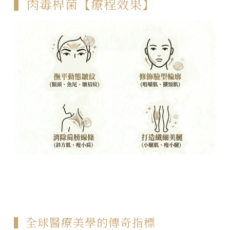
▍肉毒桿菌【療程效果】
▍全球醫療美學的傳奇指標